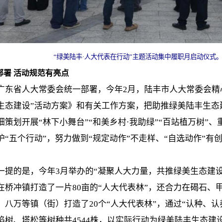
“绿美陆丰·人大代表在行动”主题活动集中履职月启动仪式
部署 活动规范有亮点
广东省人大常委会统一部署，今年2月，陆丰市人大常委会精
生态建设”活动方案》和有关工作方案，把助推绿美陆丰生态
细策划开展“林下小舞台”“和美乡村·我助绿”“百站植万树”
护“五个行动”，努力做到“规定动作”不走样、“自选动作”
。
一提的是，今年3月举办的“凝聚人大力量，共推绿美生态建
在桥冲镇打造了一片80亩的“人大代表林”，还合力在碣石
、八万等镇（街）打造了20个“人大代表林”，通过“认种、
焰树、塔松等树种共4544株，以实际行动为绿美陆丰生态建