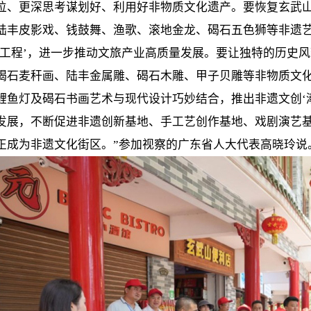
位、更深思考谋划好、利用好非物质文化遗产。要恢复玄武
陆丰皮影戏、钱鼓舞、渔歌、滚地金龙、碣石五色狮等非遗
万工程’，进一步推动文旅产业高质量发展。要让独特的历史
碣石麦秆画、陆丰金属雕、碣石木雕、甲子贝雕等非物质文
鲤鱼灯及碣石书画艺术与现代设计巧妙结合，推出非遗文创‘
发展，不断促进非遗创新基地、手工艺创作基地、戏剧演艺
正成为非遗文化街区。”参加视察的广东省人大代表高晓玲说