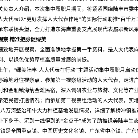
关负责人介绍，本次集中履职月期间，将紧紧围绕陆丰市委
人大代表以“更好发挥人大代表作用”的实际行动助推“百千万
承东联桥头堡，全力打造东海岸重要支点展现代表履职新风
视察 精准把脉促绿美
细致地开展视察，全面准确地掌握第一手资料，是人大代表向
利、以绿色优势厚植高质量发展的前提。
上午，“绿美陆丰·人大代表在行动”主题活动集中履职月启
停蹄地赶往视察点。参加第一视察组活动的人大代表，走进广
村和金厢镇海纳金滩民宿，深入调研农业与旅游、文化等产
示范民宿打造情况；而参加第二视察组活动的人大代表，实地
、八万河整治和牛大力种植基地发展情况，详细了解桥冲镇推
扑下身子、沉到一线得到的“金点子”成为了助推绿美陆丰生态
石镇是全国重点镇、中国历史文化名镇、广东省中心镇、广东