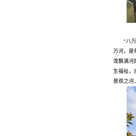
“八
万河，是
莲飘满河
生福祉，
景观之河