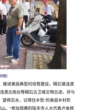
供图）
。推进美丽典型村培育建设，碣石镇浅澳
好浅澳古炮台等碣石古卫城文物古迹，并与
、望得见水、记得住乡愁’的美丽乡村形
山。”参加视察的陆丰市人大代表卢金榜